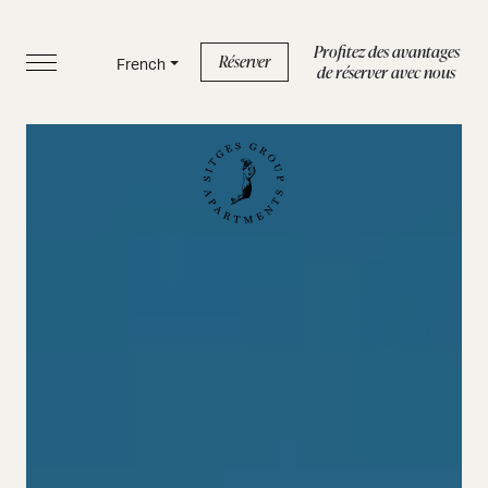
Profitez des avantages
Réserver
French
de réserver avec nous
ACCUEIL
APPARTEMENTS
SERVICES
BOUTIQUE
À PROPOS DE NOUS
BLOG
FAQ
Politique de confidentialité