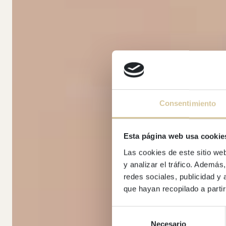
Consentimiento
Esta página web usa cookie
Las cookies de este sitio we
y analizar el tráfico. Ademá
redes sociales, publicidad y
que hayan recopilado a parti
Selección
Necesario
de