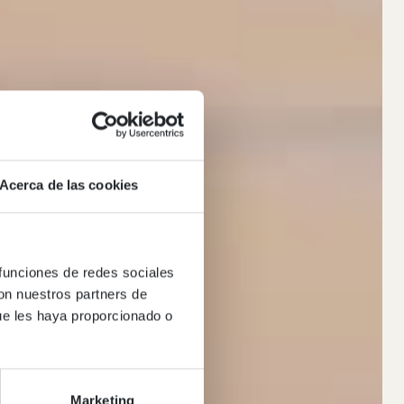
Acerca de las cookies
 funciones de redes sociales
con nuestros partners de
ue les haya proporcionado o
Marketing