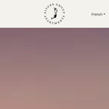
French
/
APPARTEMENTS
/
S