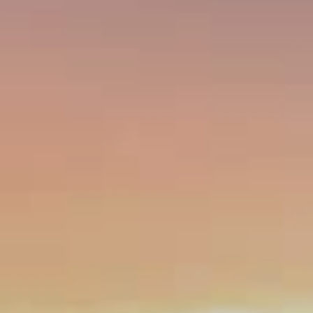
À PROPOS DE NOUS
/
/
Politique de confidentialité
Cookies
ES.
CA.
DE.
EN.
FR.