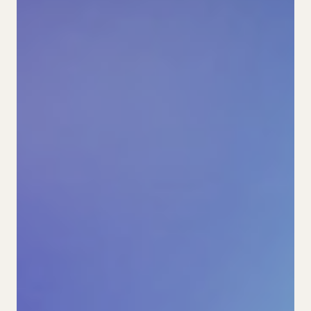
Cookies
ES.
CA.
DE.
EN.
FR.