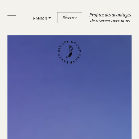
Profitez des avantages
Réserver
French
de réserver avec nous
ACCUEIL
APPARTEMENTS
SERVICES
BOUTIQUE
À PROPOS DE NOUS
BLOG
FAQ
Politique de confidentialité