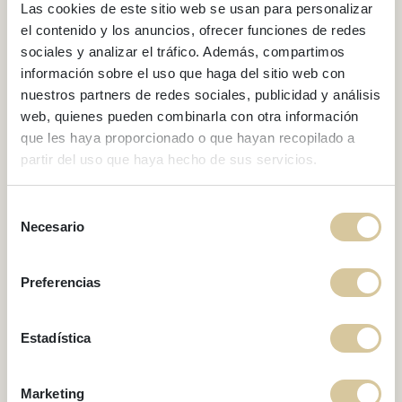
Las cookies de este sitio web se usan para personalizar
el contenido y los anuncios, ofrecer funciones de redes
sociales y analizar el tráfico. Además, compartimos
información sobre el uso que haga del sitio web con
nuestros partners de redes sociales, publicidad y análisis
web, quienes pueden combinarla con otra información
que les haya proporcionado o que hayan recopilado a
BLOG
partir del uso que haya hecho de sus servicios.
Activities and events to
enjoy in Sitges this
Selección
Necesario
de
summer 2024
consentimiento
Preferencias
Estadística
Marketing