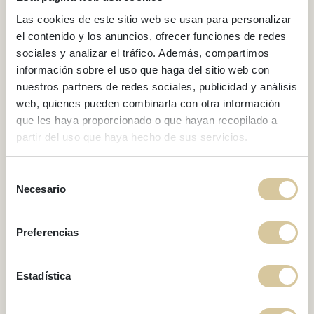
Las cookies de este sitio web se usan para personalizar
el contenido y los anuncios, ofrecer funciones de redes
sociales y analizar el tráfico. Además, compartimos
información sobre el uso que haga del sitio web con
nuestros partners de redes sociales, publicidad y análisis
web, quienes pueden combinarla con otra información
que les haya proporcionado o que hayan recopilado a
partir del uso que haya hecho de sus servicios.
BLOG
Must-do water
Selección
activities in Sitges
Necesario
de
consentimiento
Preferencias
Estadística