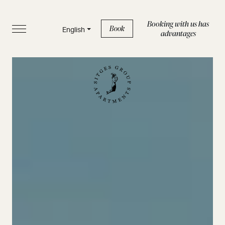
Booking with us has
Book
English
advantages
HOME
APARTMENTS
SERVICES
BOUTIQUE
ABOUT US
BLOG
FAQS
Privacy Policy