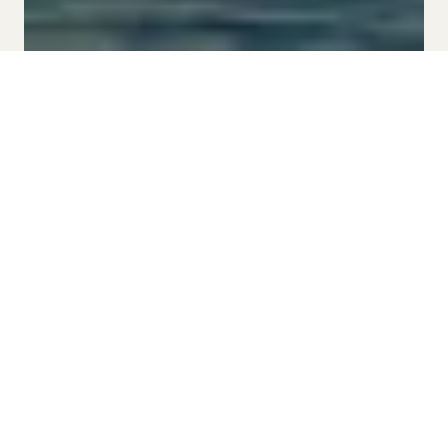
BY SITGES GROUP APARTMENTS
MUST-DO WATER ACTIVITIES
IN SITGES