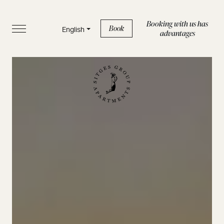
Booking with us has
Book
English
advantages
HOME
APARTMENTS
SERVICES
BOUTIQUE
ABOUT US
BLOG
FAQS
Privacy Policy