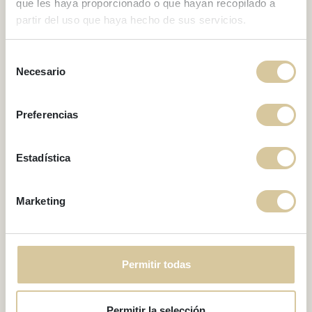
que les haya proporcionado o que hayan recopilado a
partir del uso que haya hecho de sus servicios.
BLOG
The best ice cream
Selección
shops in Sitges
Necesario
de
consentimiento
Preferencias
Estadística
Marketing
Permitir todas
Permitir la selección