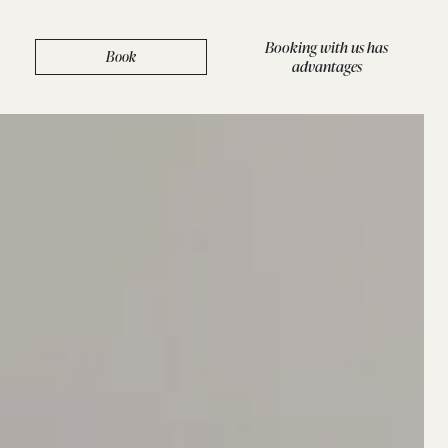
Booking with us has
Book
advantages
BOUTIQUE
/