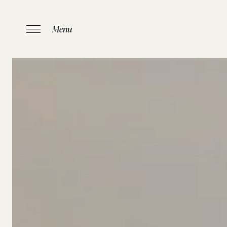
Menu
HOME
/
APAR