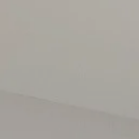
BOUT US
/
BLOG
/
FA
/
Privacy Policy
Cookies
ES.
CA.
DE.
EN.
FR.