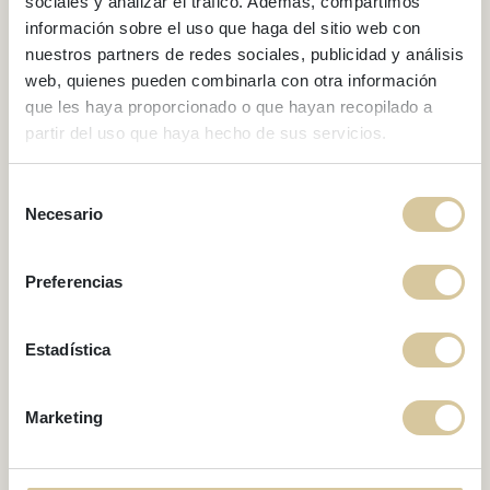
sociales y analizar el tráfico. Además, compartimos
información sobre el uso que haga del sitio web con
nuestros partners de redes sociales, publicidad y análisis
web, quienes pueden combinarla con otra información
que les haya proporcionado o que hayan recopilado a
partir del uso que haya hecho de sus servicios.
BLOG
DESCUBRE SITGES EN
Selección
FAMILIA
Necesario
de
consentimiento
Preferencias
Estadística
Marketing