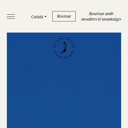
Reservar amb
Reservar
Català
nosaltres té avantatges
INICI
APARTAMENTS
SERVEIS
BOUTIQUE
SOBRE NOSALTRES
BLOG
FAQS
Política de privacidad