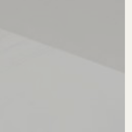
/
FAQS