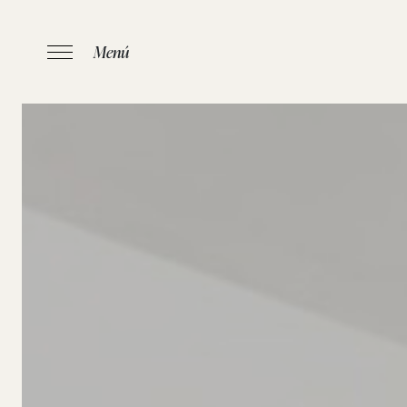
Menú
INICI
/
APAR