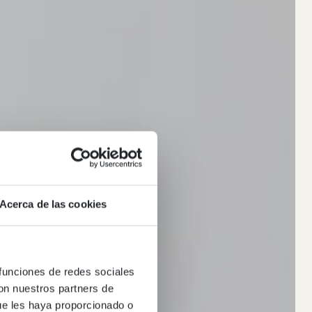
Acerca de las cookies
 funciones de redes sociales
con nuestros partners de
ue les haya proporcionado o