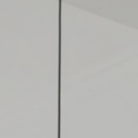
 NOSALTRES
/
BLOG
/
Política de privacidad
Cookies
ES.
CA.
DE.
EN.
FR.