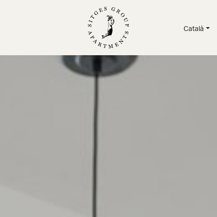
Català
TAMENTS
/
SERVEIS
/