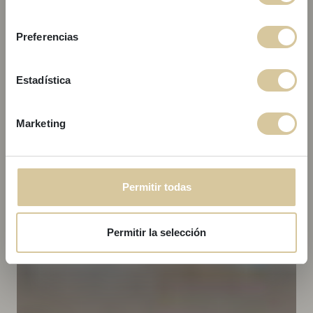
EXCLUSIVA!
consentimiento
Preferencias
Reserva tu próxima escapada en los apartamentos Lucas House y
Kare No y disfruta de un descuento exclusivo utilizando el código
promocional
SGAKNLH
.
Estadística
Promoción válida hasta el
31/08
.
No dejes pasar esta oportunidad y asegura tu reserva.
Marketing
Reserva ahora
Permitir todas
Permitir la selección