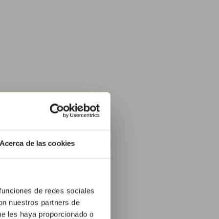
ERTA
Acerca de las cookies
USIVA!
 funciones de redes sociales
capada als apartaments Lucas
con nuestros partners de
d’un descompte exclusiu amb
ue les haya proporcionado o
onal
SGAKNLH
.