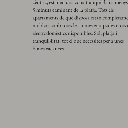
SOBRE
cèntric, estar en una zona tranquil·la i a menys
5 minuts caminant de la platja. Tots els
apartaments de què disposa estan completam
moblats, amb totes les cuines equipades i tots 
electrodomèstics disponibles. Sol, platja i
tranquil·litat: tot el que necessites per a unes
bones vacances.