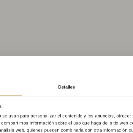
OF
Detalles
EXCL
s
b se usan para personalizar el contenido y los anuncios, ofrecer
Reserva la teva pròxima es
s, compartimos información sobre el uso que haga del sitio web 
House i Kare No i gaudeix 
 análisis web, quienes pueden combinarla con otra información q
el codi promoci