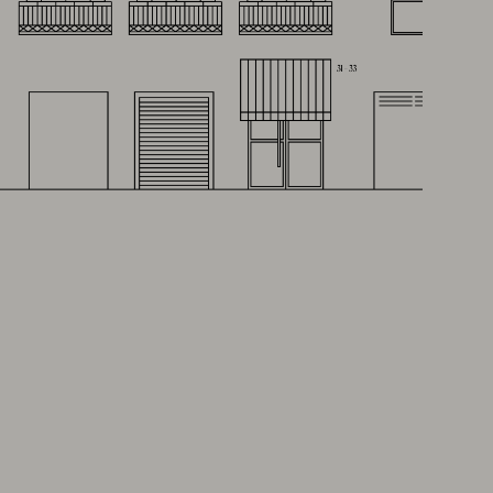
/
FAQS