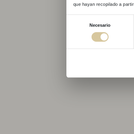
que hayan recopilado a parti
Selección
Necesario
de
consentimiento