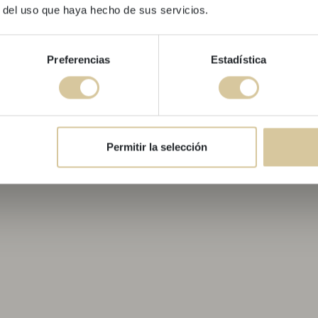
r del uso que haya hecho de sus servicios.
Promoció vàlida
Preferencias
Estadística
No deixis passar aquesta op
res
Reser
Permitir la selección