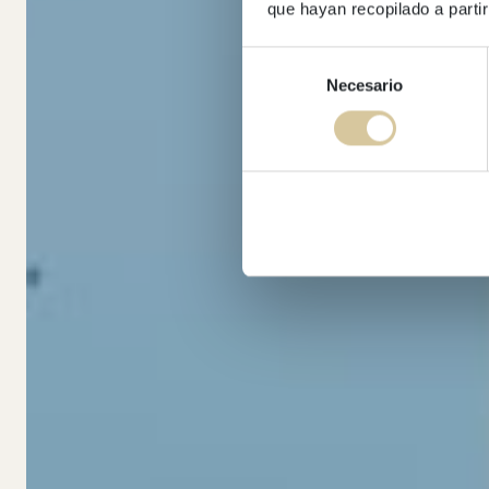
que hayan recopilado a parti
Selección
Necesario
de
consentimiento