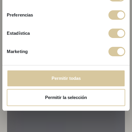
consentimiento
Preferencias
Reserva tu próxima escapada en los apartamentos Lucas House y
Kare No y disfruta de un descuento exclusivo utilizando el código
promocional
SGAKNLH
.
Estadística
Promoción válida hasta el
31/08
.
No dejes pasar esta oportunidad y asegura tu reserva.
Marketing
Reserva ahora
Permitir todas
Permitir la selección