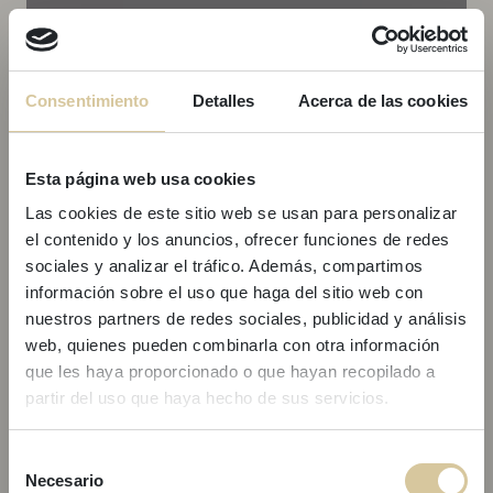
Consentimiento
Detalles
Acerca de las cookies
Esta página web usa cookies
Las cookies de este sitio web se usan para personalizar
el contenido y los anuncios, ofrecer funciones de redes
sociales y analizar el tráfico. Además, compartimos
información sobre el uso que haga del sitio web con
nuestros partners de redes sociales, publicidad y análisis
web, quienes pueden combinarla con otra información
que les haya proporcionado o que hayan recopilado a
partir del uso que haya hecho de sus servicios.
¡OFERTA
EDIFICIO KARE NO
Loft Plus 5
Selección
EXCLUSIVA!
Necesario
de