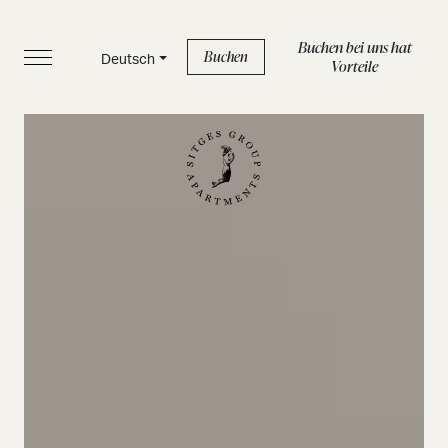
Buchen bei uns hat
Buchen
Deutsch
Vorteile
START
APPARTEMENTS
SERVICELEISTUNGEN
BOUTIQUE
ÜBER UNS
BLOG
FAQ
Datenschutzrichtlinie