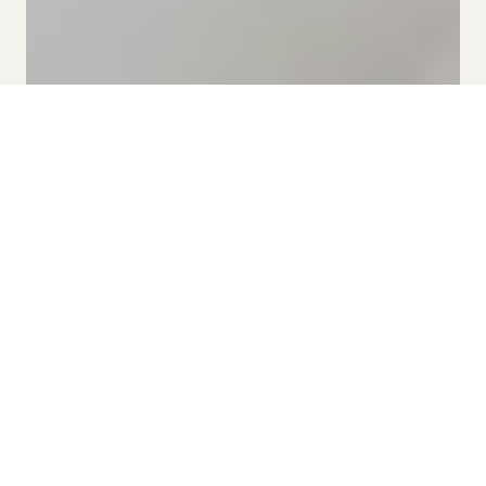
Beach Dreams 1
Mit Blick auf das Meer können Sie in unserem Beach
Dreams 1 den Sonnenaufgang direkt am Meer genießen
und zum Strand hinuntergehen, ohne eine Straße
überqueren zu müssen. 80 m2 großes Appartement mit 2
Doppelschlafzimmern, einer voll ausgestatteten Küche und
einem geräumigen und gemütlichen Wohnzimmer mit einer
Schlafcouch für 2 Personen
und Zugang zu einem
Balkon mit fantastischem Meerblick. Können Sie sich
vorstellen, mit diesem Ausblick zu frühstücken?