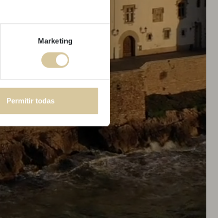
en Rabatt.
 bis zum
31.08
.
Marketing
eit nicht und sichern Sie sich
ten verfügbaren Preis.
 buchen
Permitir todas