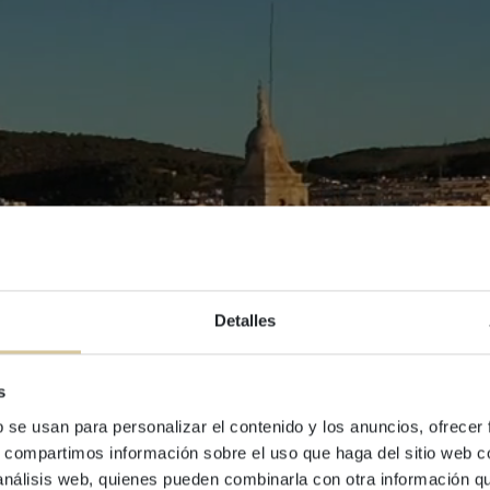
EXKL
Detalles
ANG
s
Buchen Sie Ihren näch
b se usan para personalizar el contenido y los anuncios, ofrecer
Apartments Lucas House u
s, compartimos información sobre el uso que haga del sitio web 
Sie mit dem Aktionscod
 análisis web, quienes pueden combinarla con otra información q