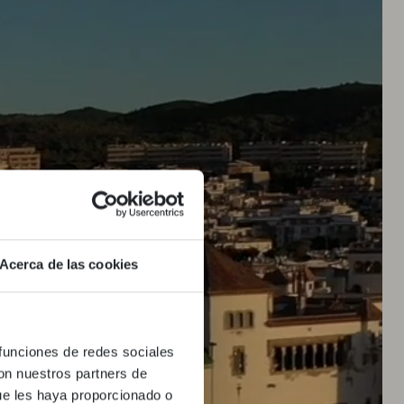
USIVES
Acerca de las cookies
EBOT!
sten Aufenthalt in den
 funciones de redes sociales
nd Kare No und profitieren
con nuestros partners de
e
SGAKNLH
von einem
ue les haya proporcionado o