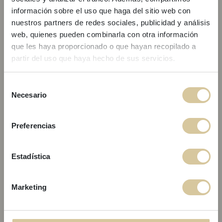
información sobre el uso que haga del sitio web con
nuestros partners de redes sociales, publicidad y análisis
web, quienes pueden combinarla con otra información
que les haya proporcionado o que hayan recopilado a
partir del uso que haya hecho de sus servicios.
EXKLUSIVES
GEBÄUDE LUCAS HOUSE
Lucas House 1-3
ANGEBOT!
Selección
Necesario
de
consentimiento
Buchen Sie Ihren nächsten Aufenthalt in den Apartments Lucas
Preferencias
House und Kare No und profitieren Sie mit dem Aktionscode
SGAKNLH
von einem exklusiven Rabatt.
Estadística
Angebot gültig bis zum
31.08
.
Verpassen Sie diese Gelegenheit nicht und sichern Sie sich Ihre
Marketing
Buchung zum besten verfügbaren Preis.
Jetzt buchen