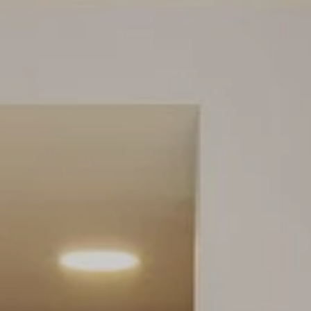
UE
/
ÜBER UNS
/
BLO
/
Datenschutzrichtlinie
Cookies
ES.
CA.
DE.
EN.
FR.