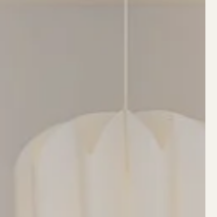
G
/
FAQ