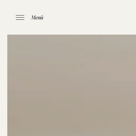
Menü
START
/
APPA