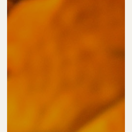
Cookies
ES.
CA.
DE.
EN.
FR.