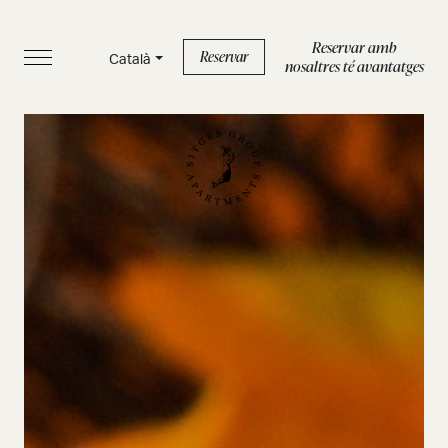
Reservar amb
Reservar
Català
nosaltres té avantatges
INICI
APARTAMENTS
SERVEIS
BOUTIQUE
SOBRE NOSALTRES
BLOG
FAQS
Política de privacidad