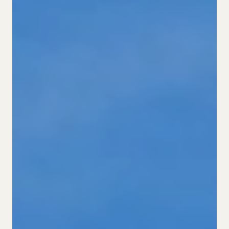
Cookies
ES.
CA.
DE.
EN.
FR.