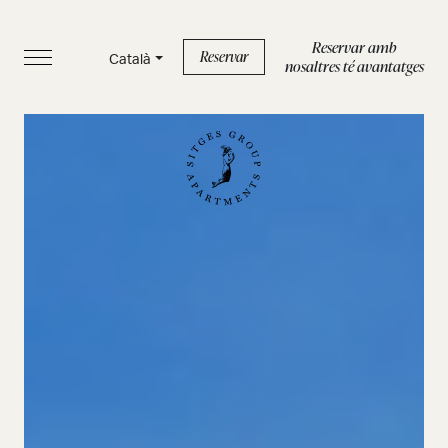
Reservar amb
Reservar
Català
nosaltres té avantatges
INICI
APARTAMENTS
SERVEIS
BOUTIQUE
SOBRE NOSALTRES
BLOG
FAQS
Política de privacidad