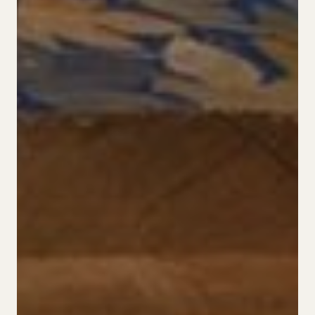
Cookies
ES.
CA.
DE.
EN.
FR.