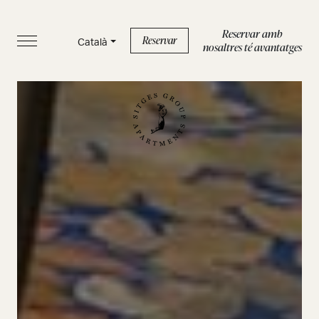
Reservar amb
Reservar
Català
nosaltres té avantatges
INICI
APARTAMENTS
SERVEIS
BOUTIQUE
SOBRE NOSALTRES
BLOG
FAQS
Política de privacidad