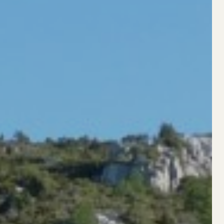
/
FAQS