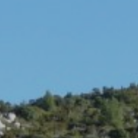
 NOSALTRES
/
BLOG
/
Política de privacidad
Cookies
ES.
CA.
DE.
EN.
FR.