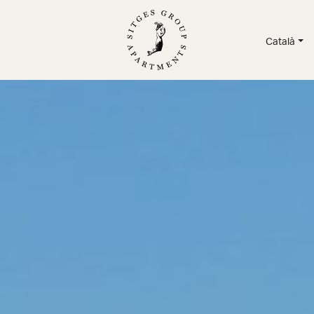
Català
TAMENTS
/
SERVEIS
/