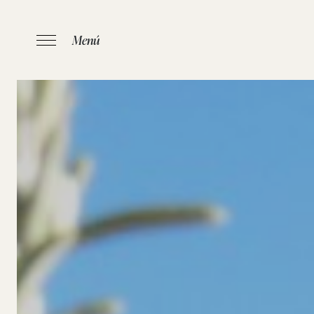
Menú
INICI
/
APAR